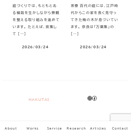
庭づくりでは、もともとあ
茶寮 百代の庭には、江戸時
る植栽を生かしながら景観
代からこの家を長く見守っ
を整える取り組みを進めて
てきた梅の木が息づいてい
います。 たとえば、密集し
ます。 奈良は「万葉集」の
て […]
[…]
2026/03/24
2026/03/24
Instagram
Facebook
HAKUTAI
About
Works
Service
Research
Articles
Contact
About
Works
Service
Research
Articles
Contact