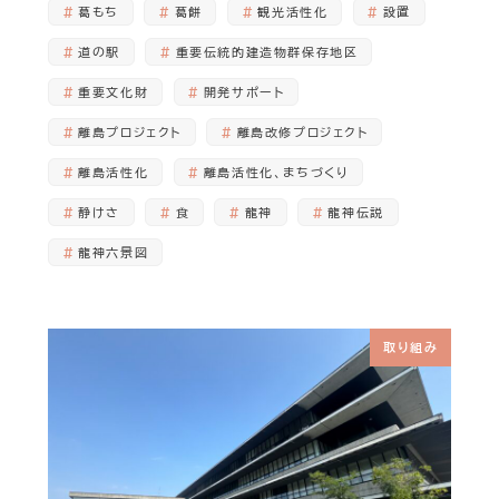
葛もち
葛餅
観光活性化
設置
道の駅
重要伝統的建造物群保存地区
重要文化財
開発サポート
離島プロジェクト
離島改修プロジェクト
離島活性化
離島活性化、まちづくり
静けさ
食
龍神
龍神伝説
龍神六景図
取り組み