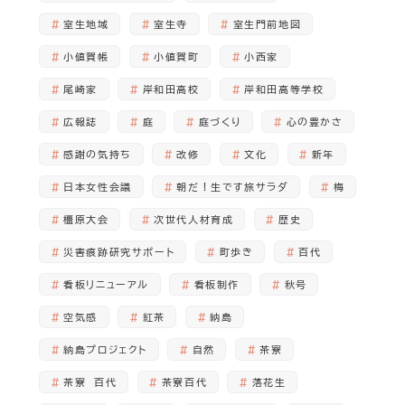
室生地域
室生寺
室生門前地図
小値賀帳
小値賀町
小西家
尾崎家
岸和田高校
岸和田高等学校
広報誌
庭
庭づくり
心の豊かさ
感謝の気持ち
改修
文化
新年
日本女性会議
朝だ！生です旅サラダ
梅
橿原大会
次世代人材育成
歴史
災害痕跡研究サポート
町歩き
百代
看板リニューアル
看板制作
秋号
空気感
紅茶
納島
納島プロジェクト
自然
茶寮
茶寮 百代
茶寮百代
落花生