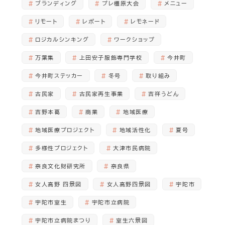
ブランディング
プレ橿原大会
メニュー
リモート
レポート
レモネード
ロジカルシンキング
ワークショップ
万葉集
上田安子服飾専門学校
今井町
今井町ステッカー
冬号
取り組み
古民家
古民家再生事業
吉祥うどん
吉野本葛
商業
地域医療
地域医療プロジェクト
地域活性化
夏号
多様性プロジェクト
大津市民病院
奈良文化財研究所
奈良県
女人高野 四景図
女人高野四景図
宇陀市
宇陀市室生
宇陀市立病院
宇陀市立病院まつり
室生六景図