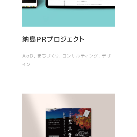
納島PRプロジェクト
AoD
, 
まちづくり
, 
コンサルティング
, 
デザ
イン