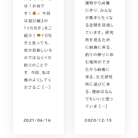
建物から綺麗
は！お尚で
に作り、みんな
す！
今回
が集まりたくな
は遊び編３の
る空間を目指し
「イカ引き」をご
ています。 研究
紹介！
イカ引
所を見るため
きと言っても、
に納島に来る、
何か目新しいも
釣りの帰りに休
のではなくイカ
む場所ができ
釣りのことで
たから納島に
す. 今回、私は
来る、ただ研究
島のよくしてく
所に遊びに来
ださるご […]
る、理由はなん
でもいいと思っ
ていま […]
2021/06/16
2020/12/15