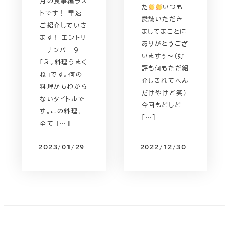
月の食事編ラス
た
いつも
トです！ 早速
愛読いただき
ご紹介していき
ましてまことに
ます！ エントリ
ありがとうござ
ーナンバー９
いますぅ〜（好
「え。料理うまく
評も何もただ紹
ね」です。何の
介しきれてへん
料理かもわから
だけやけど笑）
ないタイトルで
今回もどしど
す。この料理、
[…]
全て […]
2023/01/29
2022/12/30