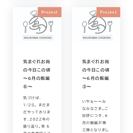
Project
Project
気まぐれお尚
気まぐれお尚
の今日この頃
の今日この頃
〜6月の飯編
〜6月の飯編
⑥〜
③〜
気づけば、
いやぁ〜〜み
1/28。 まだま
なみなさま。ご
だやっておりま
好評につき、6
す、2022年の
月の飯編が第
振り返り。笑 6
三弾となりまし