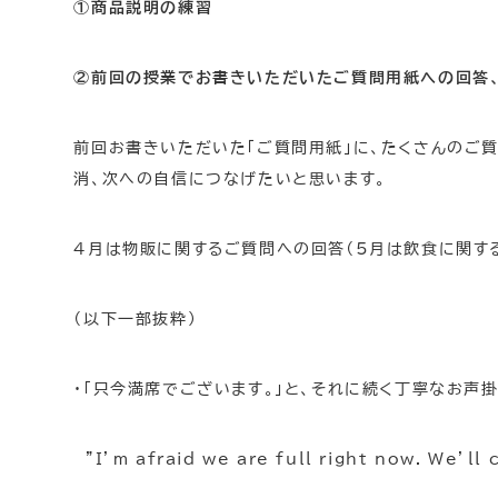
①商品説明の練習
②前回の授業でお書きいただいたご質問用紙への回答
前回お書きいただいた「ご質問用紙」に、たくさんのご
消、次への自信につなげたいと思います。
4月は物販に関するご質問への回答（5月は飲食に関す
（以下一部抜粋）
・「只今満席でございます。」と、それに続く丁寧なお声
”I’m afraid we are full right now. We’ll 