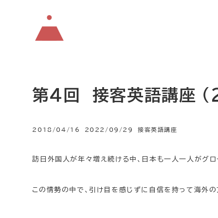
第4回 接客英語講座 (20
カテゴリー
2018/04/16
2022/09/29
接客英語講座
投稿日
更新日
訪日外国人が年々増え続ける中、日本も一人一人がグロ
この情勢の中で、引け目を感じずに自信を持って海外の