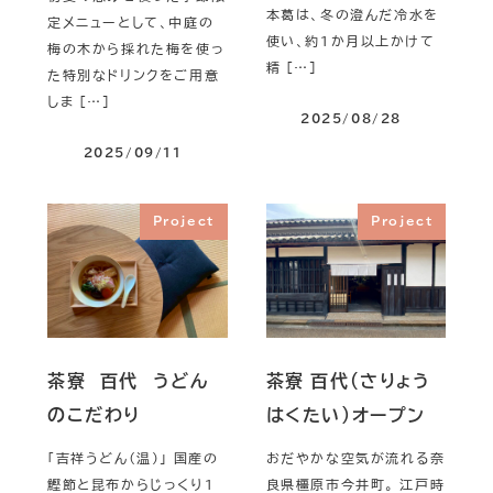
本葛は、冬の澄んだ冷水を
定メニューとして、中庭の
使い、約1か月以上かけて
梅の木から採れた梅を使っ
精 […]
た特別なドリンクをご用意
しま […]
2025/08/28
2025/09/11
Project
Project
茶寮 百代 うどん
茶寮 百代（さりょう
のこだわり
はくたい）オープン
「吉祥うどん（温）」 国産の
おだやかな空気が流れる奈
鰹節と昆布からじっくり1
良県橿原市今井町。 江戸時