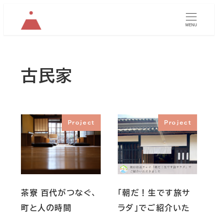
MENU
古民家
Project
Project
茶寮 百代がつなぐ、
「朝だ！生です旅サ
町と人の時間
ラダ」でご紹介いた