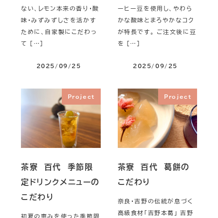
ない、レモン本来の香り・酸
ーヒー豆を使用し、やわら
味・みずみずしさを活かす
かな酸味とまろやかなコク
ために、自家製にこだわっ
が特長です。 ご注文後に豆
て […]
を […]
2025/09/25
2025/09/25
Project
Project
茶寮 百代 季節限
茶寮 百代 葛餅の
定ドリンクメニューの
こだわり
こだわり
奈良・吉野の伝統が息づく
高級食材「吉野本葛」 吉野
初夏の恵みを使った季節限