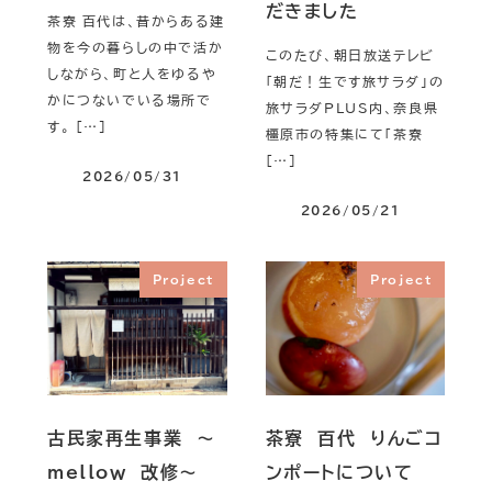
だきました
茶寮 百代は、昔からある建
物を今の暮らしの中で活か
このたび、朝日放送テレビ
しながら、町と人をゆるや
「朝だ！生です旅サラダ」の
かにつないでいる場所で
旅サラダPLUS内、奈良県
す。 […]
橿原市の特集にて「茶寮
[…]
2026/05/31
2026/05/21
Project
Project
古民家再生事業 ～
茶寮 百代 りんごコ
mellow 改修～
ンポートについて